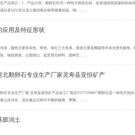
石产品简介：1．产品介绍：鹅卵石作为一种纯天然的石材，其形成原因是破碎的岩
分是SiO2其次是少量的氧化铁和微量的猛、铜、... ...
的应用及特征形状
河床，颜色主要有灰色、青色、暗红三大色系，形状主要是椭圆形外表光滑无棱角。
、铺设路面、公园假山、盆景填充材料、园林艺... ...
河北鹅卵石专业生产厂家灵寿县亚恒矿产
卵石专业生产厂家-灵寿县亚恒矿产品加工厂电话15175190807 鹅卵石是一种纯
山洪冲击、流水搬运过程中不断的碰撞、摩擦。... ...
基膨润土