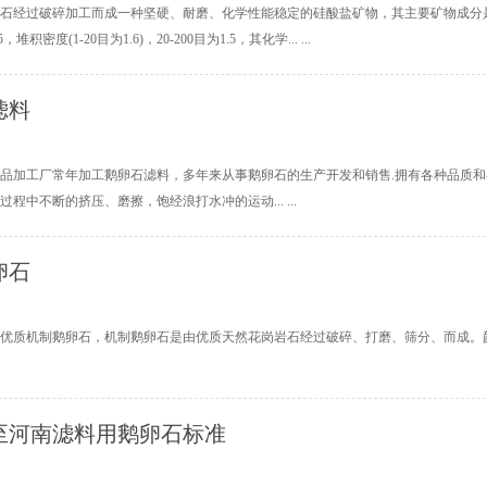
石经过破碎加工而成一种坚硬、耐磨、化学性能稳定的硅酸盐矿物，其主要矿物成分是S
，堆积密度(1-20目为1.6)，20-200目为1.5，其化学... ...
滤料
品加工厂常年加工鹅卵石滤料，多年来从事鹅卵石的生产开发和销售.拥有各种品质和
程中不断的挤压、磨擦，饱经浪打水冲的运动... ...
卵石
优质机制鹅卵石，机制鹅卵石是由优质天然花岗岩石经过破碎、打磨、筛分、而成。颜色有：
至河南滤料用鹅卵石标准