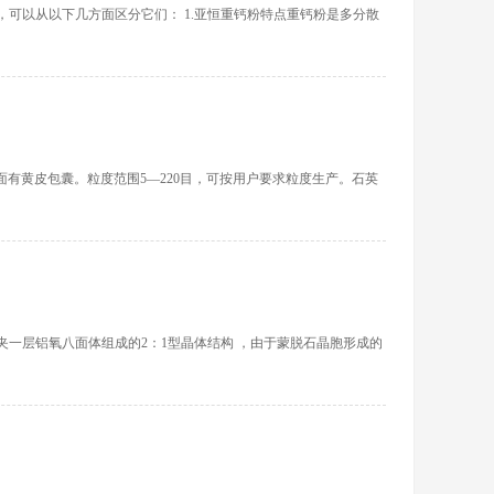
可以从以下几方面区分它们： 1.亚恒重钙粉特点重钙粉是多分散
大颗粒，表面有黄皮包囊。粒度范围5—220目，可按用户要求粒度生产。石英
一层铝氧八面体组成的2：1型晶体结构 ，由于蒙脱石晶胞形成的