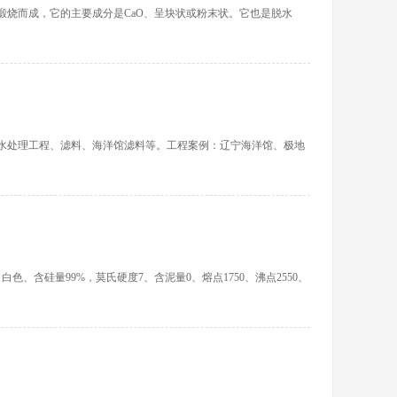
烧而成，它的主要成分是CaO、呈块状或粉末状。它也是脱水
型水处理工程、滤料、海洋馆滤料等。工程案例：辽宁海洋馆、极地
、含硅量99%，莫氏硬度7、含泥量0、熔点1750、沸点2550、