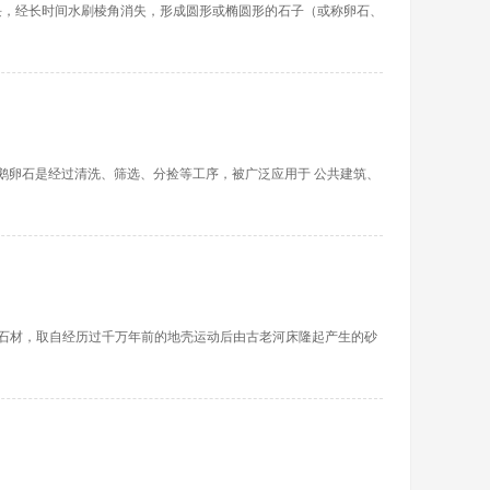
块，经长时间水刷棱角消失，形成圆形或椭圆形的石子（或称卵石、
鹅卵石是经过清洗、筛选、分捡等工序，被广泛应用于 公共建筑、
天然的石材，取自经历过千万年前的地壳运动后由古老河床隆起产生的砂