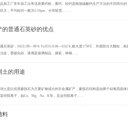
品加工厂常年加工出售优质重钙粉，重钙、轻钙是根据碳酸钙生产方法的不同而分的，
大，平均粒径一般为5-10μm，分布较宽。... ...
产的普通石英砂的优点
石英砂，SiO2≥90—99％ Fe2O3≤0.06—0.02％,耐火度1750℃，外观部分
金，墨碳化硅，玻璃及玻璃制品，搪瓷，铸钢... ...
润土的用途
润土是以优质蒙脱石为主要矿物成分的非金属矿产，蒙脱石结构是由两个硅氧四面体夹
些阳离子，如Cu、Mg、Na、K等，且这些阳离子... ...
滤料