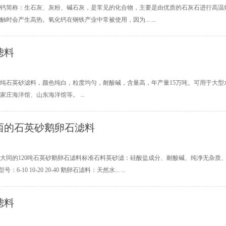
钙简称：生石灰、灰粉、碱石灰，是常见的化合物，主要是由优质的石灰石进行高温煅
触时会产生高热。氧化钙在钢铁产业中常被使用，因为... ...
滤料
纯石英砂滤料，颜色纯白，粒度均匀，耐酸碱，含量高，年产量15万吨。可用于大
家庄海洋馆、山东海洋馆等。 ...
西的石英砂鹅卵石滤料
大同的120吨石英砂鹅卵石滤料标准石料英砂滤：硅酸盐成分、耐酸碱、纯净无杂质、白色
号：6-10 10-20 20-40 鹅卵石滤料：天然水... ...
滤料