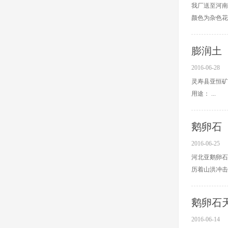
我厂送至河南
颜色为杂色花色
膨润土
2016-06-28
灵寿县亚恒矿产
用途： ...
鹅卵石
2016-06-25
河北亚鹅卵石
历着山洪冲击、
鹅卵石
2016-06-14