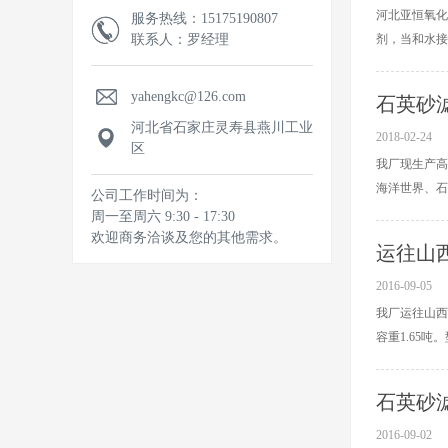
河北亚恒氧化
服务热线：15175190807
联系人：罗经理
剂，当和水接
yahengkc@126.com
石英砂
河北省石家庄灵寿县燕川工业
2018-02-24
区
我厂现生产高
海洋世界、石
公司工作时间为：
周一至周六 9:30 - 17:30
欢迎商务洽谈及您的其他需求。
运往山
2016-09-05
我厂运往山西
容重1.65吨。型
石英砂
2016-09-02