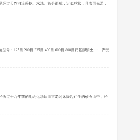
是经过天然河流采挖、水洗、筛分而成，近似球状，且表面光滑，
 200目 235目 400目 600目 800目钙基膨润土 一：产品
经历过千万年前的地壳运动后由古老河床隆起产生的砂石山中，经